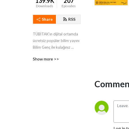
139.9K
207
Downloads
Episodes
Share
RSS
TÜBİTAK'ın dijital ortamda 
ücretsiz popüler bilim yayını 
Bilim Genç ile kulağınız 
bilimde olsun!

Show more >>
bilimgenc.tubitak.gov.tr
Comment
Log in t