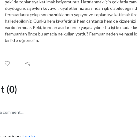
şekilde toplantıya katılmak istiyorsunuz. Hazırlanmak için çok fazla za
duyduğunuz şeyleri koyuyor, kıyafetleriniz arasından şık olabileceğini d
fermuarlarını çekip son hazırlıklarınızı yapıyor ve toplantıya katılmak 
halledebildiniz. Çünkü hem kıyafetinizi hem çantanızı hem de çizmenizi 
vardı: fermuar. Peki, bundan asırlar önce yaşasaydınız bu işi bu kadar kı
fermuardan önce bu amaçla ne kullanıyordu? Fermuar neden ve nasıl icat
birlikte öğrenelim.
 (0)
o continue.
Log in