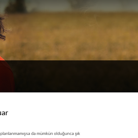
uar
eden planlanmamışsa da mümkün olduğunca şık