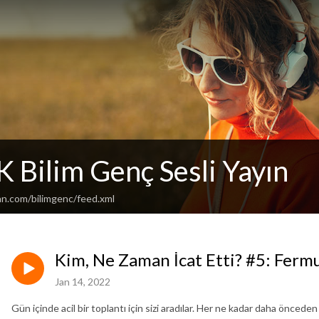
 Bilim Genç Sesli Yayın
an.com/bilimgenc/feed.xml
Kim, Ne Zaman İcat Etti? #5: Ferm
Jan 14, 2022
Gün içinde acil bir toplantı için sizi aradılar. Her ne kadar daha önc